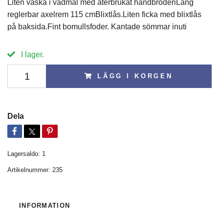
Liten väska i vadmal med återbrukat handbroderiLång
reglerbar axelrem 115 cmBlixtlås.Liten ficka med blixtlås
på baksida.Fint bomullsfoder. Kantade sömmar inuti
I lager.
LÄGG I KORGEN
Dela
Lagersaldo:
1
Artikelnummer:
235
INFORMATION