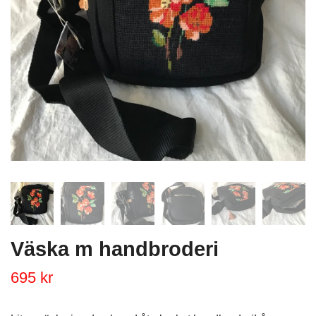
Väska m handbroderi
695 kr