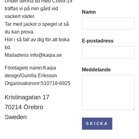
Under denna tid med Covid-19
träffas vi på min gård vid
Namn
vackert väder.
Tar med jackor o spegel ut så
du kan prova.
Hör i så fall av dig för att boka
E-postadress
tid.
Mailadress
info@kaipa.se
Företagets namn:Kaipa
Meddelande
design/Gunilla Eriksson
Organisationsnr:510718-6925
Kristinagatan 17
70214 Örebro
Sweden
SKICKA