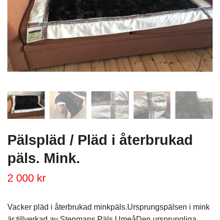
Pälspläd / Pläd i återbrukad
päls. Mink.
2 000 kr
Vacker pläd i återbrukad minkpäls.Ursprungspälsen i mink
är tillverkad av Stenmans Päls UmeåDen ursprungliga