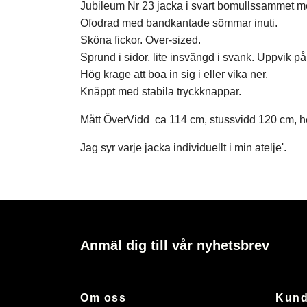
Jubileum Nr 23 jacka i svart bomullssammet me
Ofodrad med bandkantade sömmar inuti.
Sköna fickor. Over-sized.
Sprund i sidor, lite insvängd i svank. Uppvik på
Hög krage att boa in sig i eller vika ner.
Knäppt med stabila tryckknappar.
Mått ÖverVidd ca 114 cm, stussvidd 120 cm, h
Jag syr varje jacka individuellt i min atelje'.
Anmäl dig till vår nyhetsbrev
Om oss
Kund