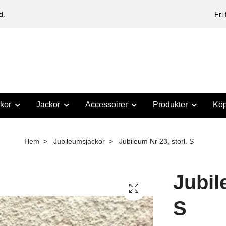
d.
Fri
kor
Jackor
Accessoirer
Produkter
Köp
Hem
Jubileumsjackor
Jubileum Nr 23, storl. S
Jubil
S