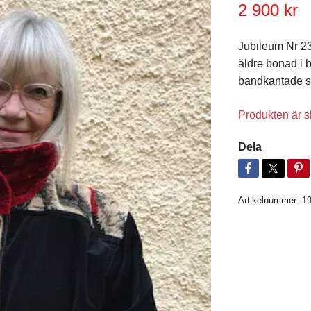
2 900 kr
Jubileum Nr 23
äldre bonad i 
bandkantade sö
Produkten är sl
Dela
Artikelnummer:
1