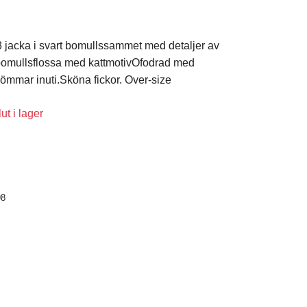
 jacka i svart bomullssammet med detaljer av
bomullsflossa med kattmotivOfodrad med
mmar inuti.Sköna fickor. Over-size
ut i lager
98