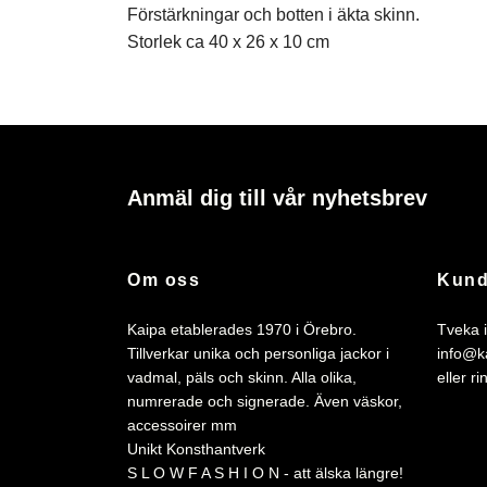
Förstärkningar och botten i äkta skinn.
Storlek ca 40 x 26 x 10 cm
Anmäl dig till vår nyhetsbrev
Om oss
Kund
Kaipa etablerades 1970 i Örebro.
Tveka i
Tillverkar unika och personliga jackor i
info@k
vadmal, päls och skinn. Alla olika,
eller r
numrerade och signerade. Även väskor,
accessoirer mm
Unikt Konsthantverk
S L O W F A S H I O N - att älska längre!