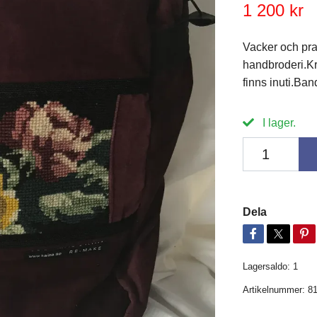
1 200 kr
Vacker och pra
handbroderi.Kr
finns inuti.Ba
I lager.
Dela
Lagersaldo:
1
Artikelnummer:
8