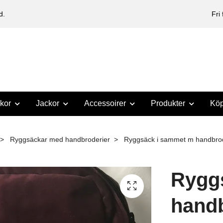
d.
Fri
kor
Jackor
Accessoirer
Produkter
Köp
Ryggsäckar med handbroderier
Ryggsäck i sammet m handbro
Rygg
handb