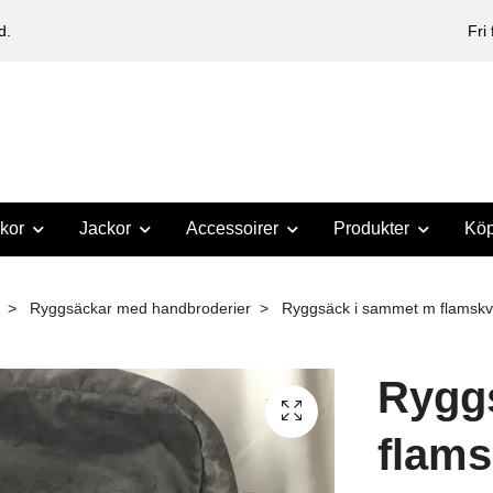
d.
Fri
kor
Jackor
Accessoirer
Produkter
Köp
Ryggsäckar med handbroderier
Ryggsäck i sammet m flamsk
Rygg
flam