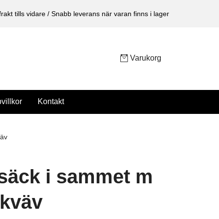
 frakt tills vidare / Snabb leverans när varan finns i lager
Varukorg
villkor
Kontakt
väv
säck i sammet m
skväv