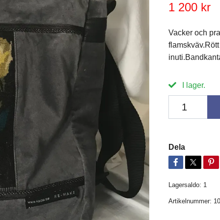
1 200 kr
Vacker och pra
flamskväv.Rött
inuti.Bandkant
I lager.
Dela
Lagersaldo:
1
Artikelnummer:
1