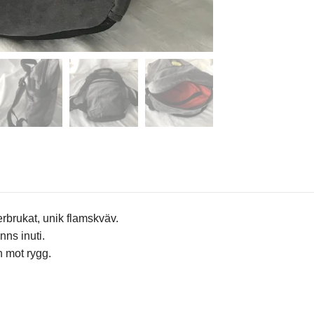
rbrukat, unik flamskväv.
nns inuti.
n mot rygg.