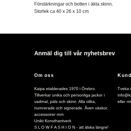
Förstärkningar och botten i äkta skinn.
Storlek ca 40 x 26 x 10 cm
Anmäl dig till vår nyhetsbrev
Om oss
Kund
Kaipa etablerades 1970 i Örebro.
Tveka i
Tillverkar unika och personliga jackor i
info@k
vadmal, päls och skinn. Alla olika,
eller r
numrerade och signerade. Även väskor,
accessoirer mm
Unikt Konsthantverk
S L O W F A S H I O N - att älska längre!