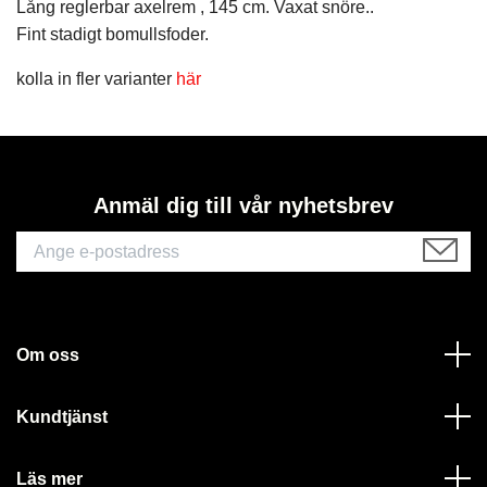
Lång reglerbar axelrem , 145 cm. Vaxat snöre..
Fint stadigt bomullsfoder.
kolla in fler varianter
här
Anmäl dig till vår nyhetsbrev
Om oss
Kundtjänst
Läs mer